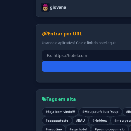
giovana
Entrar por URL
Usando o aplicativo? Cole o link do hotel aqui:
Tags em alta
#Seja bem vindo!!!
#Meu pau faliu o Yuup
#B
#aaaaaateste
#BAU
#Hebbex
#meu pau 
#necotino
#age hotel
#promo cogumelo