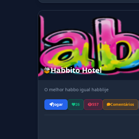
Habbito Hotel
O melhor habbo igual habblije
Jogar
26
557
Comentários