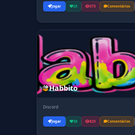
Jogar
25
575
Comentários
Habbito
Discord
Jogar
38
825
Comentários