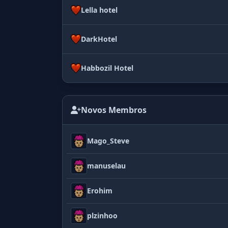
Lella hotel
DarkHotel
Habbozil Hotel
Novos Membros
Mago_Steve
manuselau
Erohim
plzinhoo