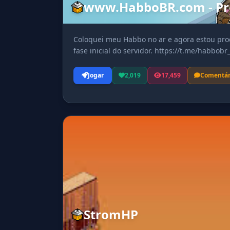
www.HabboBR.com - Pr
Coloquei meu Habbo no ar e agora estou pro
fase inicial do servidor. https://t.me/habbobr_
Jogar
2,019
17,459
Comentár
StromHP