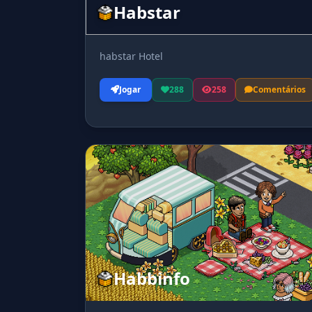
Habstar
habstar Hotel
Jogar
288
258
Comentários
Habbinfo