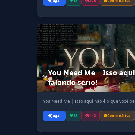
Jogar
18
523
Comentários
You Need Me | Isso aqui
falando sério!
You Need Me | Isso aqui não é o que você pen
Jogar
23
442
Comentários