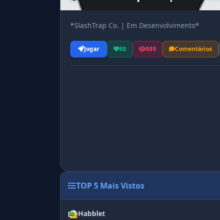
*SlashTrap Co. | Em Desenvolvimento*
Jogar
88
889
Comentários
TOP 5 Mais Vistos
Habblet