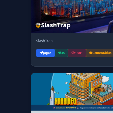
SlashTrap
SlashTrap
Jogar
45
1,001
Comentários