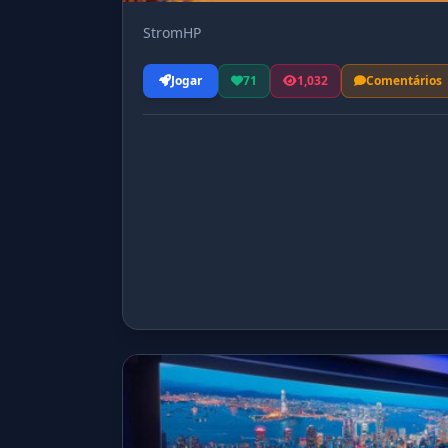
StromHP
Jogar
71
1,032
Comentários