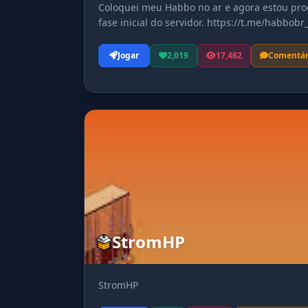
Coloquei meu Habbo no ar e agora estou pro
fase inicial do servidor. https://t.me/habbobr_
Jogar
2,019
17,462
Comentár
StromHP
StromHP