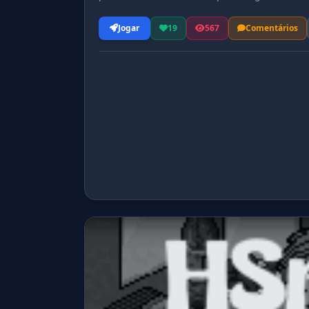
inesquecíveis! Acesse agora e faça parte des
Jogar
19
567
Comentários