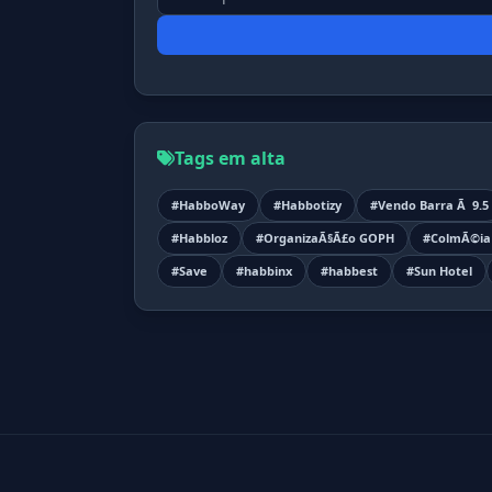
Tags em alta
#HabboWay
#Habbotizy
#Vendo Barra Ã 9.5
#Habbloz
#OrganizaÃ§Ã£o GOPH
#ColmÃ©ia 
#Save
#habbinx
#habbest
#Sun Hotel