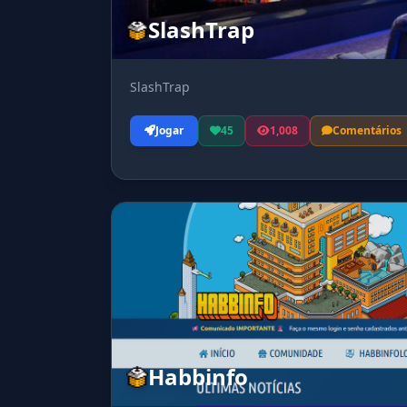
SlashTrap
SlashTrap
Jogar
45
1,008
Comentários
Habbinfo