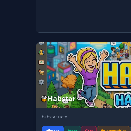
Habstar
habstar Hotel
Jogar
174
24
Comentários