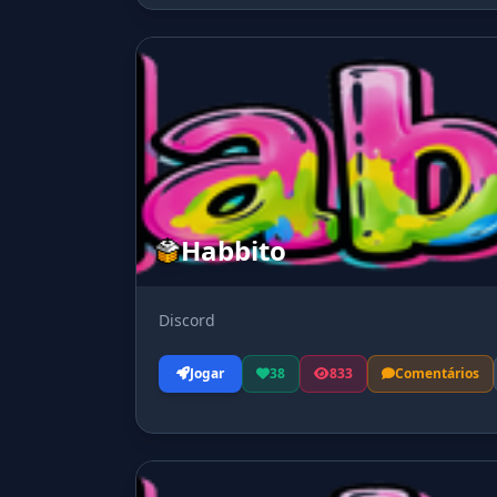
Habbito
Discord
Jogar
38
833
Comentários