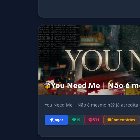
You Need Me | Não é me
You Need Me | Não é mesmo né? Já acredita 
Jogar
19
531
Comentários