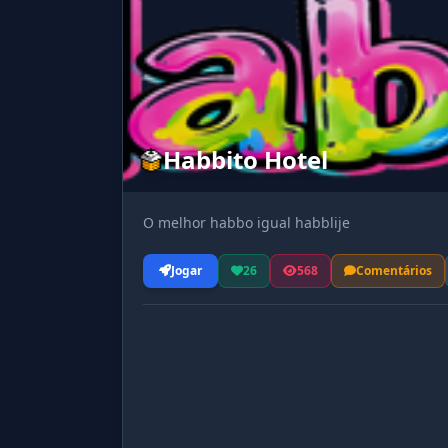
Habbito Hotel
O melhor habbo igual habblije
Jogar
26
568
Comentários